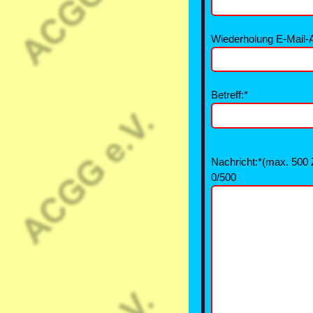
Wiederholung E-Mail-
Betreff:*
Nachricht:*(max. 500
0/500