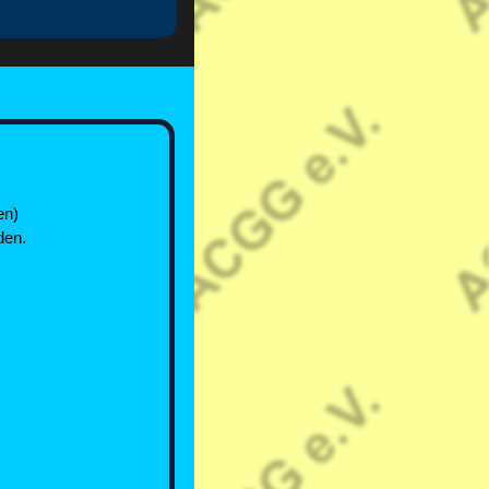
en)
den.